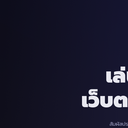
เล
เว็บ
สัมผัสป